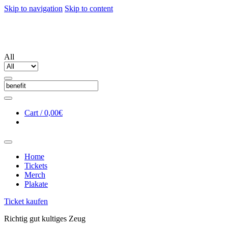
Skip to navigation
Skip to content
All
Cart /
0,00€
Home
Tickets
Merch
Plakate
Ticket kaufen
Richtig gut kultiges Zeug